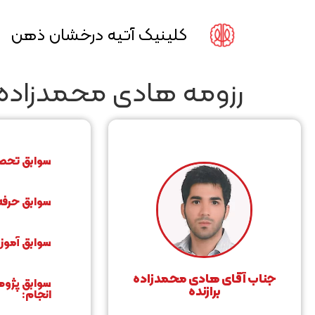
کلینیک آتیه درخشان ذهن
رزومه هادی محمدزاده ب
سوابق تحص
سوابق حرفه‌
سوابق آموز
جناب آقای هادی محمدزاده
سوابق پژوه
برازنده
انجام: