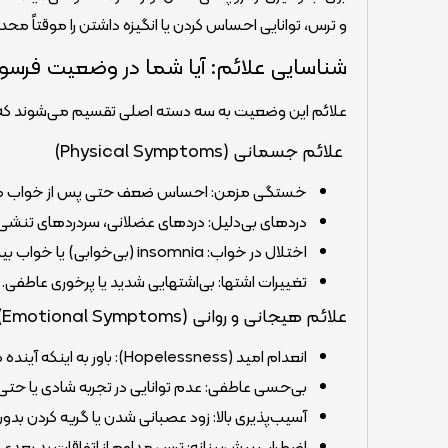
و ترس، توانایی احساس کردن یا انگیزه داشتن را موقتاً محد
شناسایی علائم: آیا شما در وضعیت فرس
علائم این وضعیت به سه دسته اصلی تقسیم می‌شوند که ش
علائم جسمانی (Physical Symptoms)
خستگی مزمن: احساس ضعف حتی پس از خواب طو
دردهای بی‌دلیل: دردهای عضلانی، سردردهای تنشی
اختلال در خواب: insomnia (بی‌خوابی) یا خواب بیش از حد (Hypersomnia) برای فرار از واقعیت.
تغییرات اشتها: بی‌اشتهایی شدید یا پرخوری عاطفی.
علائم هیجانی و روانی (Emotional Symptoms)
انعدام امید (Hopelessness): باور به اینکه آینده هرگز تغییر نخواهد کرد.
بی‌حسی عاطفی: عدم توانایی در تجربه شادی یا حت
آسیب‌پذیری بالا: زود عصبانی شدن یا گریه کردن 
اضطراب پیش‌بینانه: ترس مداوم از اتفاقات بدِ بعدی.