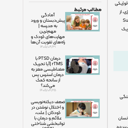
لوژیکی
مطالب مرتبط
، از
آمادگی
یم قرار گرفتن در وضعیت بقا (Survival
پیش‌دبستان و ورود
به مدرسه |
ریک
مهم‌ترین
مهارت‌های کودک و
راه‌های تقویت آن‌ها
۱۴۰۵/۰۴/۳۱
درمان PTSD با
rTMS |آیا تحریک
مغناطیسی مغز به
درمان استرس پس
از سانحه کمک
می‌کند؟
۱۴۰۵/۰۴/۲۵
ستگی
ضعف دیکته‌نویسی
و اختلال نوشتن در
کودکان | علت،
انسان
علائم و درمان با
توانبخشی شناختی
تِ درد