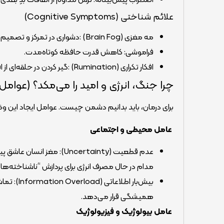
علائم شناختی (Cognitive Symptoms)
مه مغزی (Brain Fog) :دشواری در تمرکز و تصمیم‌گیری‌های ساده.
فراموشی: کاهش قدرت حافظه کوتاه‌مدت.
افکار تکراری (Rumination) :گیر کردن در حلقه‌ای از افکار منفی و سناریوهای ترسناک.
چرا جنگ، انرژی و امید را می‌مکد؟ (عوامل 
برای درمان، باید بدانیم دشمن چیست. عوامل ایجاد این وضع
عامل محیطی و اجتماعی
عدم قطعیت (Uncertainty): 
مدام در حال مصرف انرژی برای پردازش “ناشناخته‌ها
بیش‌بار 
همیشگی قرار می‌دهد.
عامل بیولوژیک و فیزیولوژیک