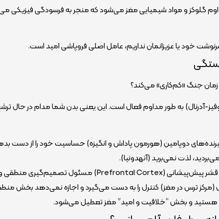
م گلوکز و مواد شیمیایی مغز می‌شود که منجر به فرسودگی فیزیکی می‌
رنوشت خود یا عزیزانمان نداریم، عامل اصلی فروپاشی امید است.
خستگی
ر زمان جنگ «کم‌کاری» می‌کند؟
یپوتالاموس-هیپوفیز-آدرنال) به طور مداوم فعال است. این یعنی بدن شما مدام در حال ترش
ده‌های دوپامین (هورمون پاداش و انگیزه) حساسیت خود را از دست بدهن
بردید، لذت نمی‌برید (آنهدونیا).
تسلط آمیگدال بر قشر پیش‌پیشانی: در حالت عادی، قشر پیش‌پیشانی (Prefrontal Cortex) مسئول تصمیم‌گیری منطقی 
(مرکز ترس در مغز) کنترل را به دست می‌گیرد و اجازه نمی‌دهد بخش منط
ز” هستید و بخش “خلاقیت و امید” مغز تعطیل می‌شود.