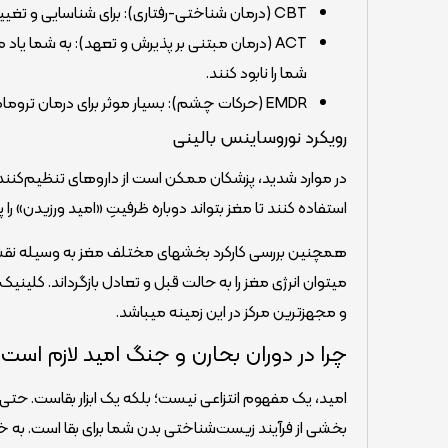
CBT (درمان شناختی-رفتاری): برای شناسایی و تغییر الگوهای فکری مخرب و شکستن حلقه‌ی افکار ناامیدکننده.
ACT (درمان مبتنی بر پذیرش و تعهد): به شما یا
شما را نابود کنند.
EMDR (حرکات چشم): بسیار موثر برای درمان تروماها و شوک‌های ناشی از جنگ که در حافظه عصبی گیر کرده‌اند.
رویکرد نوروساینس بالینی
استفاده کنند تا مغز بتواند دوباره ظرفیتِ «امید ورزیدن» را پی
و مجهزترین مرکز در این زمینه می­باشد.
چرا در دوران بحارن و جنگ امید لازم است؟
امید، یک مفهوم انتزاعی نیست؛ بلکه یک ابزار بقاست. حتی 
بخشی از فرآیند زیست‌شناختی بدن شما برای بقا است. به خ