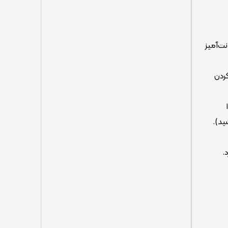
ونت‌آمیز
 کردن
تکنیک‌های زمین‌گیر شدن (Grounding Techniques): وقتی دچار حمله اضطراب یا مه مغزی می‌شوید، از قانون ۵-۴-۳-۲-۱
وید و ۱ چیزی که می‌چشید).
.