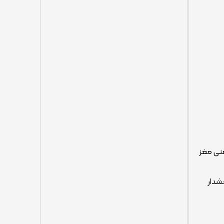
 یعنی مغز
 هشدار