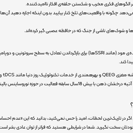
د می‌دهد چگونه با واقعیت‌های تلخ کنار بیایید بدون اینکه اجازه دهید آن‌ه
در موارد شدید، پزشکان ممکن است از داروهای تنظیم‌کننده‌ی مود (مانند SSRIها) برای بازگرداندن تعادل به سطح سروتونین و دو
دا کند.
می­توان انرژی مغز را به حالت قبل و تعادل بازگرداند. کلینیک آتیه درخشان ذهن با بیش 18سال سابقه فعالیت در حوزه نو
اگر در تاریک‌ترین لحظات، امید را حس نمی‌کنید، بدانید که این «عدم احسا
ودتان سخت نگیرید. شما در شرایطی هستید که فراتر از توان عادی بشر است