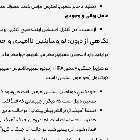
تخلیه ذخایر عصبی: استرس مزمن باعث مصرف مداو
عامل روانی و وجودی
از دست دادن کنترل: احساس اینکه هیچ کنترلی بر س
نگاهی از درون: نوروساینسِ ناامیدی و 
در اینجا وارد لایه‌های عمیق‌تر مغز می‌شویم. چرا مغز ما د
در شرایط جنگی، «محور HPA» (محور ه
کورتیزول (هورمون استرس) است.
خودکشیِ دوپامین: استرس مزمن باعث می‌شود گیرن
همین دلیل است که دیگر از چیزهایی که قبلاً لذت می‌
مدیریت احساسات است. اما در زمان جنگ، آمیگدال 
فعال شود. این یعنی شما در حالت “یا جنگ یا گری