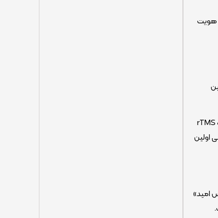
ا هویت
پامین
همچنین بررسی کارکرد بخش­های مختلف مغز به وسیله نقشه مغزی QEEG و بهره­مندی از خدمات تکنولوژیک روز دنیا مانند tDCS و rTMS
روساینس بالینی اولین
س امید»
.