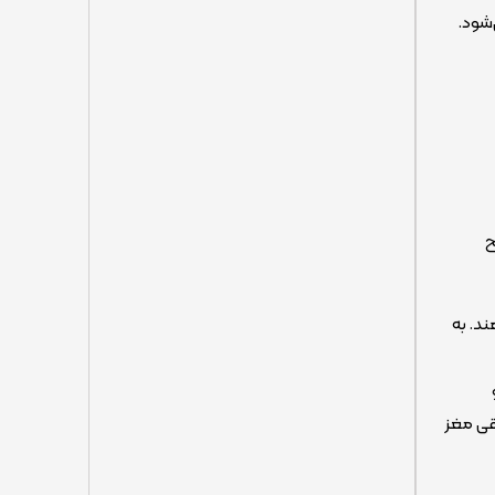
شود.
ح
د. به
و
قی مغز