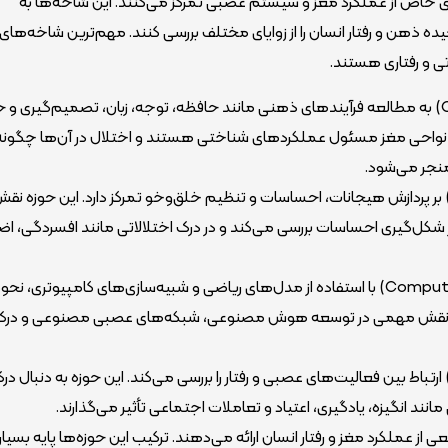
ی خاص از عملکرد مغز و سیستم عصبی تمرکز می‌کنند. این شاخه‌ها به
ذهن و رفتار انسان را از زوایای مختلف بررسی کنند. مهم‌ترین شاخه‌های
 و رفتاری هستند.
نوروساینس شناختی (Cognitive Neuroscience) به مطالعه فرآیندهای ذهنی مانند حافظه، توجه، زبان، تصمیم‌گیری و
م نواحی مغز مسئول عملکردهای شناختی هستند و اختلال در آن‌ها چگونه
منجر می‌شود.
وروساینس عاطفی (Affective Neuroscience) بر پردازش هیجانات، احساسات و تنظیم خلق‌وخو تمرکز دارد. این حوزه نق
ر شکل‌گیری احساسات بررسی می‌کند و در درک اختلالاتی مانند افسردگی، اض
نوروساینس محاسباتی (Computational Neuroscience) با استفاده از مدل‌های ریاضی و شبیه‌سازی‌های کامپیوتری، نحو
 شاخه نقش مهمی در توسعه هوش مصنوعی، شبکه‌های عصبی مصنوعی و درک
وروساینس رفتاری (Behavioral Neuroscience) ارتباط بین فعالیت‌های عصبی و رفتار را بررسی می‌کند. این حوزه به دنبال 
ند انگیزه، یادگیری، اعتیاد و تعاملات اجتماعی تأثیر می‌گذارند.
از عملکرد مغز و رفتار انسان ارائه می‌دهند. ترکیب این حوزه‌ها پایه بسیاری