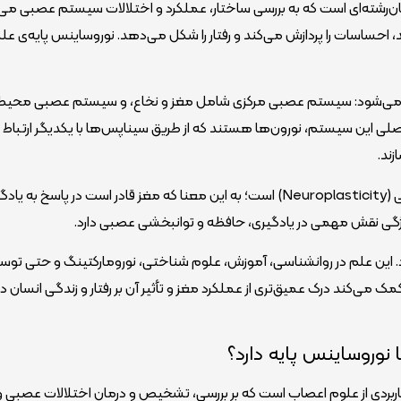
م اعصاب، علمی میان‌رشته‌ای است که به بررسی ساختار، عملکرد و اختلالات سیستم عصبی می‌پ
احساسات را پردازش می‌کند و رفتار را شکل می‌دهد. نوروساینس پایه‌ی ع
می‌شود: سیستم عصبی مرکزی شامل مغز و نخاع، و سیستم عصبی محیط
ی این سیستم، نورون‌ها هستند که از طریق سیناپس‌ها با یکدیگر ارتباط برق
زند.
یکی از مفاهیم کلیدی در نوروساینس، انعطاف‌پذیری عصبی (Neuroplasticity) است؛ به این معنا که مغز قادر است در پاسخ به
ویژگی نقش مهمی در یادگیری، حافظه و توانبخشی عصبی دارد.
این علم در روانشناسی، آموزش، علوم شناختی، نورومارکتینگ و حتی توس
 می‌کند درک عمیق‌تری از عملکرد مغز و تأثیر آن بر رفتار و زندگی انسان د
نوروساینس پایه دارد؟
 (Clinical Neuroscience) شاخه‌ای کاربردی از علوم اعصاب است که بر بررسی، تشخیص و درمان اختلالات عصبی