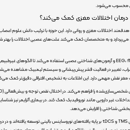
ی محسوب می‌شود.
رمان اختلالات مغزی کمک می‌کند؟
فمند اختلالات مغزی و روانی دارد. این حوزه با ترکیب دانش علوم اعصاب
 می‌پردازد و به متخصصان کمک می‌کند علت‌های عصبی اختلالات را بهتر ش
در حوزه تشخیص، نوروساینس بالینی از ابزارهایی مانند EEG، fMRI و آزمون‌های شناختی عصبی استفاده می‌کند تا الگوهای غیرطبی
ضطراب، تغییر در فعالیت قشر پیش‌پیشانی و سیستم لیمبیک مشاهده می‌شو
ف مغز نقش مهمی دارد. این اطلاعات به تشخیص افتراقی دقیق‌تر کمک می‌کن
اخلات غیر دارویی مانند نوروفیدبک کمک کند. در بیماری آلزایمر نیز شناسای
بخشی شناختی را افزایش می‌دهد.
همچنین، روش‌های نوین مانند تحریک مغزی غیرتهاجمی TMS و tDCS بر پایه یافته‌های نوروساینس بالینی توسعه یافته‌اند و د
مجموع، نوروساینس بالینی با ارائه درک عمیق‌تر از مکانیسم‌های مغزی بیماری‌