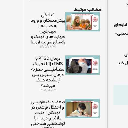
م
مطالب مرتبط
آمادگی
پیش‌دبستان و ورود
بزارهای
به مدرسه |
مهم‌ترین
 عصبی-
مهارت‌های کودک و
راه‌های تقویت آن‌ها
۱۴۰۵/۰۴/۳۱
ای
درمان PTSD با
 کند.
rTMS |آیا تحریک
مغناطیسی مغز به
درمان استرس پس
از سانحه کمک
می‌کند؟
۱۴۰۵/۰۴/۲۵
ضعف دیکته‌نویسی
و اختلال نوشتن در
کودکان | علت،
علائم و درمان با
توانبخشی شناختی