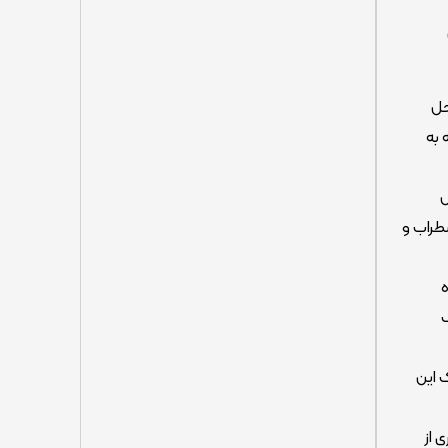
 حل
 به
ش
طراب و
ه
درک این
 از