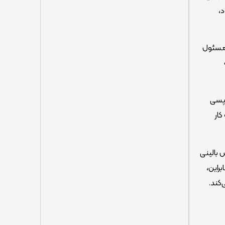
،
ز مسئول
اپسی
کار
 بالینی
ابراین،
کند.