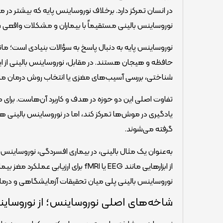
در انسان تمرکز دارد. برخلاف نوروساینس پایه که بیشتر د
نوروساینس بالینی مستقیماً با بیماران و مشکلات واقعی 
نوروساینس پایه به دنبال پاسخ به سؤالات بنیادی است؛ مانن
حافظه و هیجان هستند. در مقابل، نوروساینس بالینی از 
شناختی، بررسی آسیب‌های مغزی یا انتخاب روش درمان منا
تفاوت اصلی این دو حوزه در هدف و کاربرد آن‌هاست. بر
یادگیری در موش‌ها تمرکز کند، اما در نوروساینس بالینی هم
گرفته می‌شوند.
به‌عنوان یک مثال بالینی، در بیماری افسردگی، نوروساینس 
از ابزارهایی مانند EEG یا fMRI برای 
نوروساینس بالینی پلی میان تحقیقات آزمایشگاهی و درم
شاخه‌های اصلی نوروساینس؛ از نوروساین