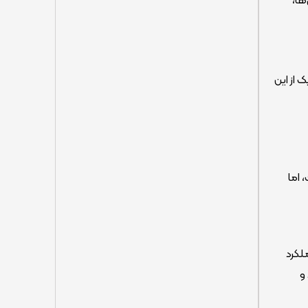
 از این
ب،
ت، اما
لکرد
 بالا و