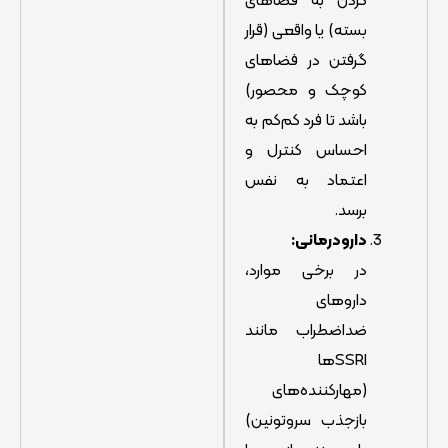
بسته) یا واقعی (قرار
گرفتن در فضاهای
کوچک و محصور)
باشد تا فرد کم‌کم به
احساس کنترل و
اعتماد به نفس
برسد.
دارودرمانی:
در برخی موارد،
داروهای
ضداضطراب مانند
SSRIها
(مهارکننده‌های
بازجذب سروتونین)