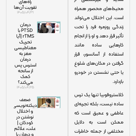
راه‌های
تقویت آن‌ها
محیط‌های محصور همراه
۱۴۰۵/۰۴/۳۱
است. این اختلال می‌تواند
درمان
زندگی روزمره فرد را تحت
PTSD با
تأثیر قرار دهد و او را از انجام
rTMS |آیا
تحریک
کارهایی ساده مانند
مغناطیسی
مغز به
استفاده از آسانسور، قرار
درمان
گرفتن در مکان‌های شلوغ
استرس پس
از سانحه
یا حتی نشستن در خودرو
کمک
بازدارد.
می‌کند؟
۱۴۰۵/۰۴/۲۵
کلاستروفوبیا تنها یک ترس
ضعف
ساده نیست، بلکه تجربه‌ای
دیکته‌نویسی
و اختلال
عاطفی و عمیق است که
نوشتن در
ممکن است به دلایل
کودکان |
علت، علائم
مختلفی از جمله خاطرات
و درمان با