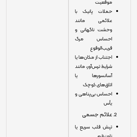
موقعیت
حملات پانیک با
علائمی مانند
وحشت ناگهانی و
احساس مرگ
قریب‌الوقوع
اجتناب از مکان‌ها یا
شرایط ترس‌آور، مانند
آسانسورها یا
اتاق‌های کوچک
احساس بی‌پناهی و
یأس
علائم جسمی
تپش قلب سریع یا
نامنظم