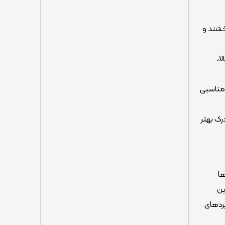
خشند و
ا،
 مناسبی
رک بهتر
ها
ین
بردهای