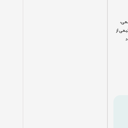
لمی،
یمی از
د