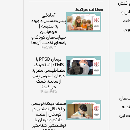
 واکنش
مطالب مرتبط
، روانی و
آمادگی
اخت
پیش‌دبستان و ورود
به مدرسه |
وم،
مهم‌ترین
مهارت‌های کودک و
راه‌های تقویت آن‌ها
۱۴۰۵/۰۴/۳۱
درمان PTSD با
rTMS |آیا تحریک
مغناطیسی مغز به
درمان استرس پس
از سانحه کمک
می‌کند؟
۱۴۰۵/۰۴/۲۵
موقعیت‌های
ضعف دیکته‌نویسی
د به
و اختلال نوشتن در
کودکان | علت،
ت این
علائم و درمان با
توانبخشی شناختی