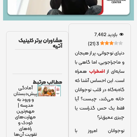
بازدید
7,462
مشاوران برتر کلینیک
)
21
(
3
آتیه
دنیای نوجوانی، پر از هیجان
و ماجراجویی، اما گاهی با
سایه‌ای از
اضطراب
همراه
است. این احساس آشنا که
مطالب مرتبط
آمادگی
گاه‌به‌گاه در قلب نوجوانان
پیش‌دبستان
خانه می‌کند، چیست؟ آیا
و ورود به
مدرسه |
فقط یک حس گذراست یا
مهم‌ترین
مهارت‌های
چیزی عمیق‌تر؟
کودک و
راه‌های
نوجوانان امروز با
تقویت آن‌ها