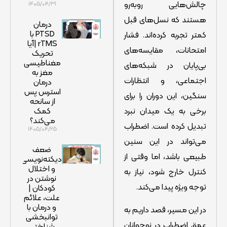
چالش‌هایی روبه‌رو
۱۴۰۵/۰۴/۳۱
هستند که نسل‌های قبل
درمان
PTSD با
کمتر تجربه کرده‌اند. فشار
rTMS |آیا
امتحانات، مقایسه‌های
تحریک
مغناطیسی
بی‌پایان در شبکه‌های
مغز به
اجتماعی، و انتظارات
درمان
استرس پس
سنگین، این دوران را برای
از سانحه
کمک
برخی به یک میدان نبرد
می‌کند؟
تبدیل کرده است. اضطراب
۱۴۰۵/۰۴/۲۵
می‌تواند در این سنین
ضعف
طبیعی باشد، اما وقتی از
دیکته‌نویسی
و اختلال
کنترل خارج شود، نیاز به
نوشتن در
توجه ویژه پیدا می‌کند.
کودکان |
علت، علائم
و درمان با
در این مسیر، قصد داریم به
توانبخشی
عمق اضطراب در نوجوانان
شناختی