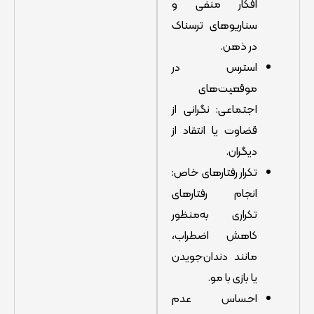
افکار منفی و
سناریوهای ترسناک
در ذهن.
استرس در
موقعیت‌های
اجتماعی: نگرانی از
قضاوت یا انتقاد از
دیگران.
تکرار رفتارهای خاص:
انجام رفتارهای
تکراری به‌منظور
کاهش اضطراب،
مانند دندان‌جویدن
یا بازی با مو.
احساس عدم