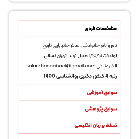
مشخصات فردی
نام و نام خانوادگی: سالار خانبابایی تاریخ
تولد:1/10/1372 محل تولد: تهران نشانی
الکترونیکی:salar.khanbabaei@gmail.com
رتبه 4 کنکور دکتری روانشناسی 1400
سوابق آموزشی
سوابق پژوهشی
تسلط بر زبان انگلیسی